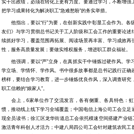
实干出政绩，必须在转化上更有力度。要通过学习，不断增强
把学习成果转化为解决职工“急难愁盼”的务实举措。
他指出，要以“行”为要，在创新实践中彰显工会作为。各
友们》与学习贯彻总书记关于工人阶级和工会工作的重要论述
续抓好学习，覆盖范围再拓展、阅读场景再丰富、学习成效再
性，服务高质量发展；要做实维权服务，增进职工群众福祉。
他强调，要以“严”立身，在真抓实干中锤炼过硬作风。学
学立场、学情怀、学作风。书中很多故事都是总书记践行正确
榜样，要结合学习教育，进一步锤炼优良作风，深入调查研究
职工信赖的“娘家人”。
会上，6家单位作了交流发言，各有侧重、各具特色：虹
惯，推动线上线下学习全域覆盖；中国电信上海公司工会立足
现全员读书；徐汇区龙华街道总工会依托模速空间搭建产业链工
激活青年科创人才活力；中建八局四公司工会针对建筑农民工