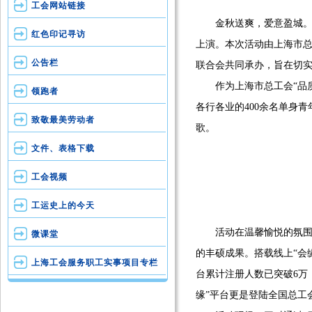
工会网站链接
金秋送爽，爱意盈城。近
红色印记寻访
上演。本次活动由上海市
公告栏
联合会共同承办，旨在切
作为上海市总工会“品质
领跑者
各行各业的400余名单身
致敬最美劳动者
歌。
文件、表格下载
工会视频
工运史上的今天
活动在温馨愉悦的氛围中拉
微课堂
的丰硕成果。搭载线上“会
上海工会服务职工实事项目专栏
台累计注册人数已突破6万
缘”平台更是登陆全国总工