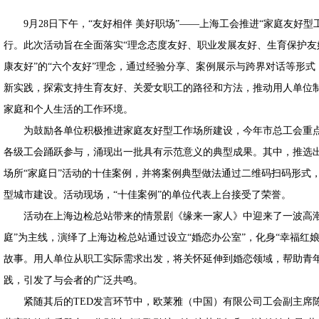
9月28日下午，“友好相伴 美好职场”——上海工会推进“家庭友好型
行。此次活动旨在全面落实“理念态度友好、职业发展友好、生育保护友
康友好”的“六个友好”理念，通过经验分享、案例展示与跨界对话等形
新实践，探索支持生育友好、关爱女职工的路径和方法，推动用人单位
家庭和个人生活的工作环境。
为鼓励各单位积极推进家庭友好型工作场所建设，今年市总工会重点组
各级工会踊跃参与，涌现出一批具有示范意义的典型成果。其中，推选出1
场所“家庭日”活动的十佳案例，并将案例典型做法通过二维码扫码形式
型城市建设。活动现场，“十佳案例”的单位代表上台接受了荣誉。
活动在上海边检总站带来的情景剧《缘来一家人》中迎来了一波高潮
庭”为主线，演绎了上海边检总站通过设立“婚恋办公室”，化身“幸福红
故事。用人单位从职工实际需求出发，将关怀延伸到婚恋领域，帮助青
践，引发了与会者的广泛共鸣。
紧随其后的TED发言环节中，欧莱雅（中国）有限公司工会副主席陈