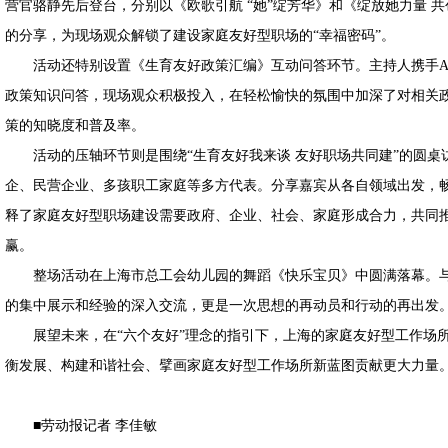
营官骆静先后登台，分别以《欧歌引航 “她”绽芳华》和《绽放她力量 
的分享，为现场观众解锁了建设家庭友好型职场的“幸福密码”。
活动还特别设置《生育友好政策汇编》互动问答环节。主持人携手AI
政策知识问答，现场观众积极投入，在轻松愉快的氛围中加深了对相关
策的知晓度和普及率。
活动的压轴环节则是围绕“生育友好我来谈 友好职场共同建”的圆桌
企、民营企业、多孩职工家庭等多方代表。分享嘉宾从各自领域出发，
释了家庭友好型职场建设需要政府、企业、社会、家庭形成合力，共同
赢。
整场活动在上海市总工会幼儿园的舞蹈《快乐宝贝》中圆满落幕。与
的集中展示和经验的深入交流，更是一次思想的再动员和行动的再出发
展望未来，在“六个友好”理念的指引下，上海的家庭友好型工作场所
衡发展、构建和谐社会、擘画家庭友好型工作场所新蓝图贡献更大力量
■劳动报记者 李佳敏