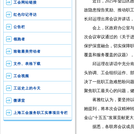
近日，2025年金山区
工会网站链接
故隐患报告奖励、推动职
红色印记寻访
长邱运理出席会议并讲话
公告栏
会上，区政府办公室与区
次会议审议通过的《关于
领跑者
保护深度融合，切实保障
致敬最美劳动者
覆盖和服务覆盖的议题》
文件、表格下载
邱运理在讲话中充分肯定
头协调、工会组织运作、部
工会视频
决了一批职工急难愁盼问题
工运史上的今天
聚焦职工最关心的问题，健
蒋雅红认为，要坚持以联
微课堂
她提到，将本次会议精神
上海工会服务职工实事项目专栏
金山“十五五”发展贡献更
据悉，各联席会议成员单