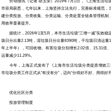
劳动报讯（记者 胡玉荣）2019年7月1日，《上海生活垃
市容局获悉，七年以来，上海坚持立法先行，完善标准规范，
建分类投放、分类收集、分类运输、分类处置全链条管理机制
用效率显著提升。
据统计，2026年1至5月，本市生活垃圾“三增一减”实效稳定
圾日分出量2.13吨，湿垃圾日分出量8390吨，干垃圾日清运量1
年上半年），可回收物、有害垃圾分别增长2.02倍、15.31倍
运量减少11.29%。
今年，上海正式发布了《上海市生活垃圾分类提质增效三年行动
市垃圾分类工作正式从“有没有分”，迈向“分得好不好、用得好
优化社区分类
投放管理制度