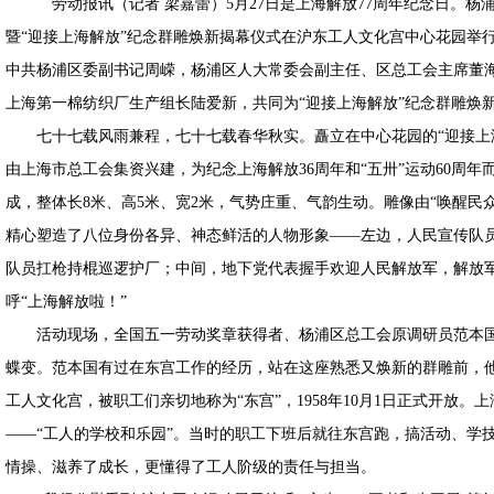
劳动报讯（记者 梁嘉蕾）5月27日是上海解放77周年纪念日。杨浦
暨“迎接上海解放”纪念群雕焕新揭幕仪式在沪东工人文化宫中心花园举
中共杨浦区委副书记周嵘，杨浦区人大常委会副主任、区总工会主席董
上海第一棉纺织厂生产组长陆爱新，共同为“迎接上海解放”纪念群雕焕
七十七载风雨兼程，七十七载春华秋实。矗立在中心花园的“迎接上海解放
由上海市总工会集资兴建，为纪念上海解放36周年和“五卅”运动60周
成，整体长8米、高5米、宽2米，气势庄重、气韵生动。雕像由“唤醒民众
精心塑造了八位身份各异、神态鲜活的人物形象——左边，人民宣传队
队员扛枪持棍巡逻护厂；中间，地下党代表握手欢迎人民解放军，解放
呼“上海解放啦！”
活动现场，全国五一劳动奖章获得者、杨浦区总工会原调研员范本国
蝶变。范本国有过在东宫工作的经历，站在这座熟悉又焕新的群雕前，他
工人文化宫，被职工们亲切地称为“东宫”，1958年10月1日正式开放
——“工人的学校和乐园”。当时的职工下班后就往东宫跑，搞活动、学
情操、滋养了成长，更懂得了工人阶级的责任与担当。