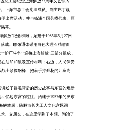
区总工会纪念上海解放77周年文艺快闪
行。上海市总工会党组成员、副主席丁巍，
海明出席活动，并与杨浦全国劳模代表、原
新揭幕。
”纪念群雕，始建于1985年5月27日，
年而落成。雕像通体采用白色大理石精雕而
”“护厂斗争”“迎接上海解放”三部分组成，
员在油印和散发宣传材料；右边，人民保安
军战士紧握钢枪、抱着手持鲜花的儿童高
讲述了群雕背后的历史故事与东宫的焕新
回忆起东宫的过往。始建于1957年的沪东
。上海解放后，陈毅市长为工人文化宫题词
技术、交朋友，在这里学到了本领、陶冶了