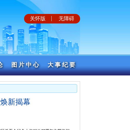
关怀版
无障碍
论
图片中心
大事纪要
雕焕新揭幕