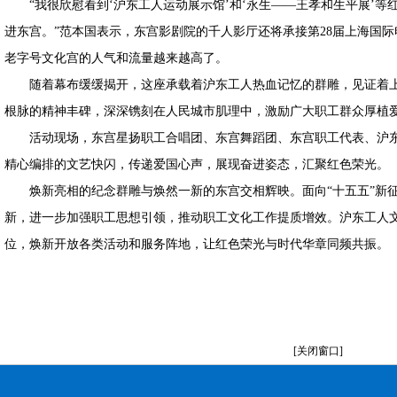
“我很欣慰看到‘沪东工人运动展示馆’和‘永生——王孝和生平展’等
进东宫。”范本国表示，东宫影剧院的千人影厅还将承接第28届上海国
老字号文化宫的人气和流量越来越高了。
随着幕布缓缓揭开，这座承载着沪东工人热血记忆的群雕，见证着上
根脉的精神丰碑，深深镌刻在人民城市肌理中，激励广大职工群众厚植
活动现场，东宫星扬职工合唱团、东宫舞蹈团、东宫职工代表、沪东工
精心编排的文艺快闪，传递爱国心声，展现奋进姿态，汇聚红色荣光。
焕新亮相的纪念群雕与焕然一新的东宫交相辉映。面向“十五五”新征
新，进一步加强职工思想引领，推动职工文化工作提质增效。沪东工人文
位，焕新开放各类活动和服务阵地，让红色荣光与时代华章同频共振。
[关闭窗口]